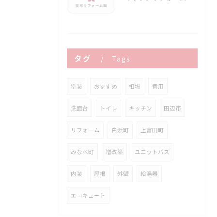
タグ
Tags
塗装
おすすめ
相場
費用
洗面台
トイレ
キッチン
田辺市
リフォーム
白浜町
上富田町
みなべ町
増改築
ユニットバス
内装
屋根
外壁
給湯器
エコキュート