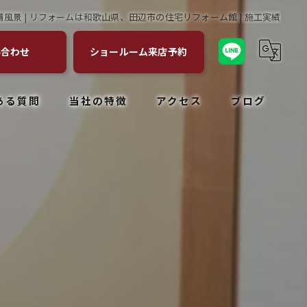
舗風景 | リフォームは和歌山県、田辺市の住宅リフォーム館 | 施工実績
い合わせ
ショールーム来店予約
ある質問
当社の特徴
アクセス
ブログ
キッチン
コラム
お風呂
トイレ
塗装
外構