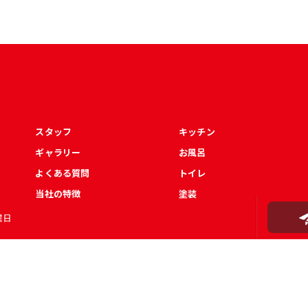
スタッフ
キッチン
ギャラリー
お風呂
よくある質問
トイレ
当社の特徴
塗装
曜日
© 2026 和歌山県田辺市のリフォームなら住宅リフォーム館 ALL RIGHTS RESERVED