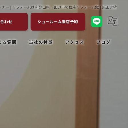
ナー | リフォームは和歌山県、田辺市の住宅リフォーム館 | 施工実績
い合わせ
ショールーム来店予約
ある質問
当社の特徴
アクセス
ブログ
キッチン
コラム
お風呂
トイレ
塗装
外構