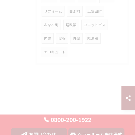
リフォーム
白浜町
上富田町
みなべ町
増改築
ユニットバス
内装
屋根
外壁
給湯器
エコキュート
0800-200-1922
お問い合わせ
ショールーム来店予約