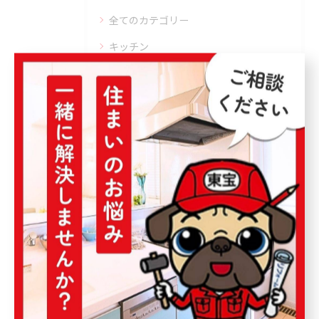
全てのカテゴリー
キッチン
お風呂
トイレ
塗装
外構
最近の投稿
Recent
Posts
2026/03/21
屋根、外壁の塗装をお考えの方は住宅リフォーム館へ！