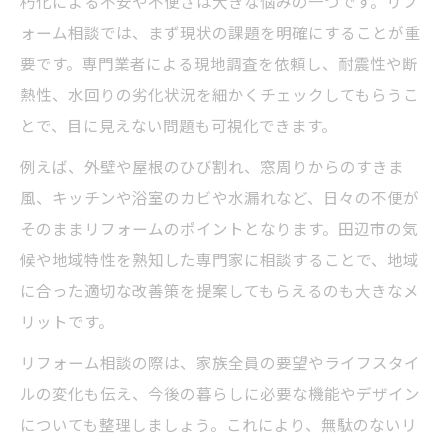
朽化による不安や不便さは大きな悩みの一つです。リフ
補助金を活かしたリフォーム費用の抑え方
ォーム相談では、まず現状の課題を明確にすることが重
とは
要です。専門業者による現地調査を依頼し、耐震性や断
リフォーム相談で補助金制度を賢く利用す
熱性、水回りの劣化状況を細かくチェックしてもらうこ
る方法
とで、目に見えない問題も可視化できます。
田辺市のリフォーム補助金活用の注意点を
例えば、外壁や屋根のひび割れ、窓周りからのすきま
解説
風、キッチンや浴室のカビや水漏れなど、日々の不便が
リフォームと補助金の併用で負担を軽減す
そのままリフォームのポイントとなります。田辺市の気
る工夫
候や地域特性を熟知した専門家に相談することで、地域
安全で快適な住まい実現に欠かせないリフォー
に合った適切な改善策を提案してもらえるのも大きなメ
ム知識
リットです。
リフォームで重視すべき安全性と快適性の
リフォーム相談の際は、家族全員の要望やライフスタイ
基準
ルの変化も伝え、今後の暮らしに必要な機能やデザイン
リフォーム相談で学ぶ耐震・省エネ対策の
についても整理しましょう。これにより、無駄のないリ