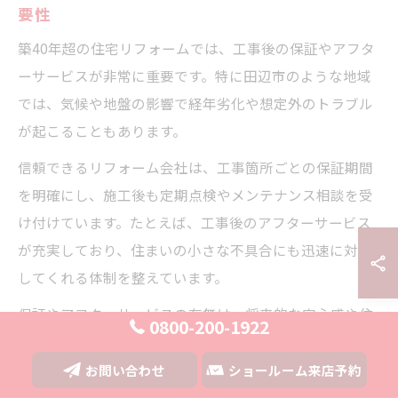
要性
築40年超の住宅リフォームでは、工事後の保証やアフタ
ーサービスが非常に重要です。特に田辺市のような地域
では、気候や地盤の影響で経年劣化や想定外のトラブル
が起こることもあります。
信頼できるリフォーム会社は、工事箇所ごとの保証期間
を明確にし、施工後も定期点検やメンテナンス相談を受
け付けています。たとえば、工事後のアフターサービス
が充実しており、住まいの小さな不具合にも迅速に対応
してくれる体制を整えています。
保証やアフターサービスの有無は、将来的な安心感や住
0800-200-1922
まいの資産価値維持にも直結します。契約時には保証内
容や対応範囲、アフターサービスの流れを必ず確認し、
お問い合わせ
ショールーム来店予約
不明点は納得できるまで質問しましょう。万一のトラブ