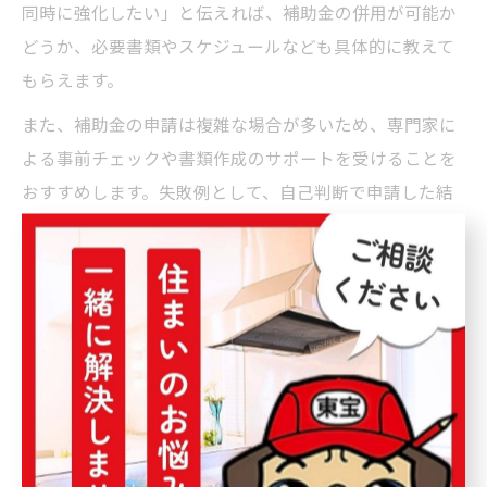
同時に強化したい」と伝えれば、補助金の併用が可能か
どうか、必要書類やスケジュールなども具体的に教えて
もらえます。
また、補助金の申請は複雑な場合が多いため、専門家に
よる事前チェックや書類作成のサポートを受けることを
おすすめします。失敗例として、自己判断で申請した結
果、書類不備で補助金が下りなかったケースもあるた
め、プロの力を借りて確実に進めましょう。
田辺市のリフォーム補助金活用の注意点を解説
田辺市でリフォーム補助金を活用する際は、いくつかの
注意点があります。まず、補助金には年度ごとの予算枠
があり、申請が多い場合は早期終了となることがあるた
め、タイミングを逃さないことが重要です。また、補助