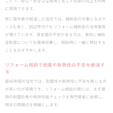
ことで、安心・安全な住環境と省エネ性能の向上を同時
信頼できるリフォーム会社との長期的な関
に実現できます。
係構築術
特に築年数が経過した住宅では、補助金の対象となるケ
リフォーム会社の保証やアフターサービス
ースも多く、田辺市内でもリフォーム補助金の活用事例
の重要性
が増えています。資金面の不安がある方は、事前に補助
補助金とリフォーム相談で夢の住まいづくり
金制度についても情報収集し、相談時に一緒に検討する
リフォーム相談と補助金活用で理想の住ま
ことをおすすめします。
いへ
補助金を活かしたリフォーム計画の立て方
リフォーム相談で耐震や断熱性の不安を解消す
る
を解説
リフォーム相談で資金計画と補助制度を両
築40年超の住宅では、耐震性や断熱性に不安を感じる方
立させる
が多いのが実情です。リフォーム相談の際には、まず建
物の耐震診断や断熱性能チェックを専門業者に依頼し、
夢を叶えるためのリフォーム相談活用術と
現状の問題点を明確にします。
は