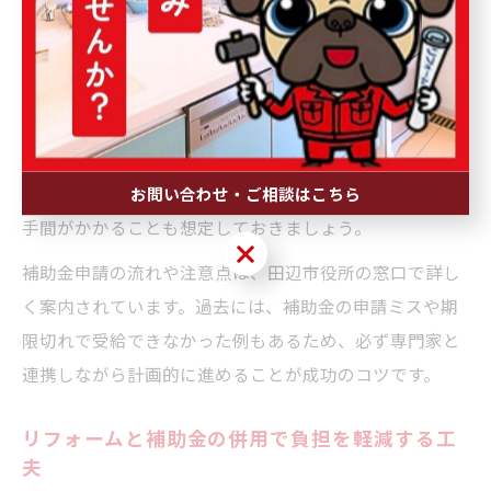
金の対象となるリフォーム内容や工事業者の指定条件に
も注意が必要です。
具体的には、補助金の対象となる工事内容が限定されて
いたり、田辺市内の登録業者による施工が必須となる場
合があります。さらに、工事完了後に実績報告書や領収
書などの提出が求められるため、書類の管理や手続きに
お問い合わせ・ご相談はこちら
手間がかかることも想定しておきましょう。
お問い合わせ・ご相談はこちら
補助金申請の流れや注意点は、田辺市役所の窓口で詳し
く案内されています。過去には、補助金の申請ミスや期
限切れで受給できなかった例もあるため、必ず専門家と
連携しながら計画的に進めることが成功のコツです。
リフォームと補助金の併用で負担を軽減する工
夫