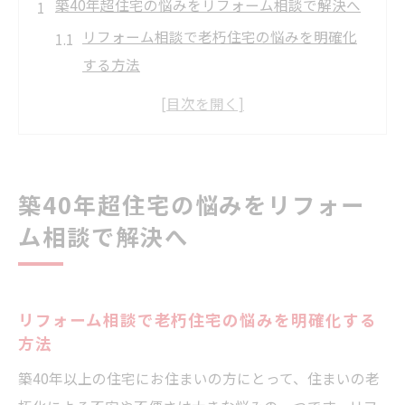
築40年超住宅の悩みをリフォーム相談で解決へ
リフォーム相談で老朽住宅の悩みを明確化
する方法
築40年超の住宅が抱える課題とリフォーム
の重要性
リフォーム相談で耐震や断熱性の不安を解
消する
築40年超住宅の悩みをリフォー
リフォームを通じた水回り改善の具体策を
ム相談で解決へ
考える
リフォーム相談で暮らしやすさを実現する
ポイント
リフォーム相談で老朽住宅の悩みを明確化する
補助金を活用したリフォームの進め方を解説
方法
リフォーム補助金の最新情報と申請のポイ
築40年以上の住宅にお住まいの方にとって、住まいの老
ント