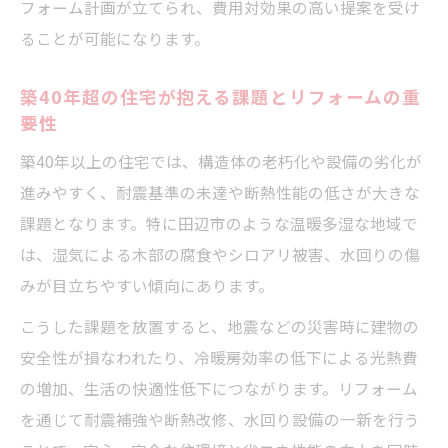
基本
フォーム計画が立てられ、費用対効果の高い提案を受け
水回りのリフォームで暮らしを快適にする
ることが可能になります。
秘訣
築40年超の住宅が抱える課題とリフォームの重
リフォームのプロが教える住まい改善の着
要性
眼点
築40年以上の住宅では、構造体の老朽化や設備の劣化が
快適な住環境を守るリフォーム知識の重要
進みやすく、耐震基準の未達や断熱性能の低さが大きな
性
課題となります。特に田辺市のような温暖多湿な地域で
信頼できるリフォーム会社選びのポイント
は、湿気による木部の腐食やシロアリ被害、水回りの傷
リフォーム会社選びで重視すべき比較ポイ
みが目立ちやすい傾向にあります。
ント
こうした課題を放置すると、地震などの災害時に建物の
口コミや事例を活用したリフォーム会社の
安全性が損なわれたり、冷暖房効率の低下による光熱費
見極め方
の増加、生活の快適性低下につながります。リフォーム
リフォーム相談時に確認すべきサポート体
を通じて耐震補強や断熱改修、水回り設備の一新を行う
制とは