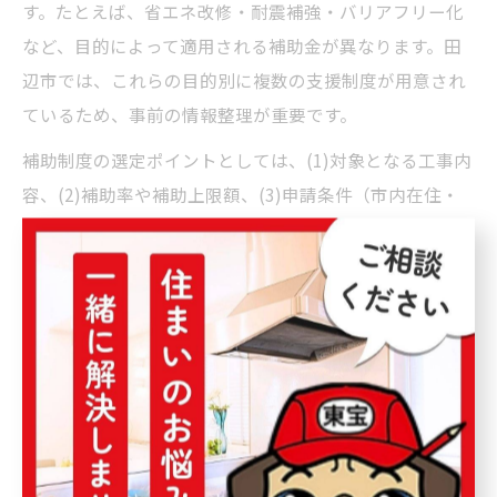
す。たとえば、省エネ改修・耐震補強・バリアフリー化
など、目的によって適用される補助金が異なります。田
辺市では、これらの目的別に複数の支援制度が用意され
ているため、事前の情報整理が重要です。
補助制度の選定ポイントとしては、(1)対象となる工事内
容、(2)補助率や補助上限額、(3)申請条件（市内在住・
施工業者の指定など）を確認しましょう。たとえば、バ
リアフリー改修なら高齢者世帯向けの補助金、耐震補強
なら国や県の耐震化推進事業が該当します。複数の補助
金を併用できる場合もあるため、リフォーム会社や行政
窓口で相談するのがおすすめです。
失敗例として「自宅の断熱工事をしたが、事前申請を忘
れて補助金を受けられなかった」という声もあります。
方針を立てた段階で、具体的な制度と手続きを必ずチェ