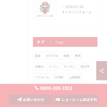
2026/07/24
キッチンリフォーム和歌山県田辺市で補助金を活用し家事効率と快適な空間を実現するポイント
タグ
Tags
塗装
おすすめ
相場
費用
洗面台
トイレ
キッチン
田辺市
リフォーム
白浜町
上富田町
0800-200-1922
みなべ町
増改築
ユニットバス
内装
屋根
外壁
給湯器
お問い合わせ
ショールーム来店予約