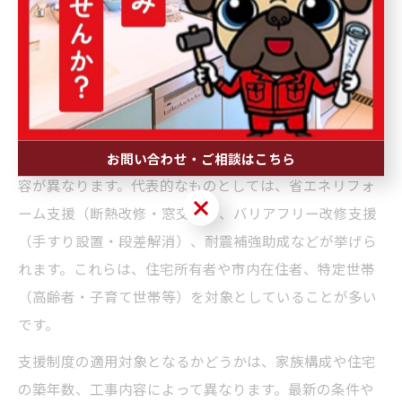
ックし、専門家のアドバイスを受けることで、無駄なく
最大限の支援を受けることが可能です。
支援制度の内容と適用対象を詳しく紹介
田辺市で利用できる主なリフォーム支援制度には、国・
県・市それぞれの補助金があり、それぞれ適用対象や内
お問い合わせ・ご相談はこちら
容が異なります。代表的なものとしては、省エネリフォ
お問い合わせ・ご相談はこちら
ーム支援（断熱改修・窓交換）、バリアフリー改修支援
（手すり設置・段差解消）、耐震補強助成などが挙げら
れます。これらは、住宅所有者や市内在住者、特定世帯
（高齢者・子育て世帯等）を対象としていることが多い
です。
支援制度の適用対象となるかどうかは、家族構成や住宅
の築年数、工事内容によって異なります。最新の条件や