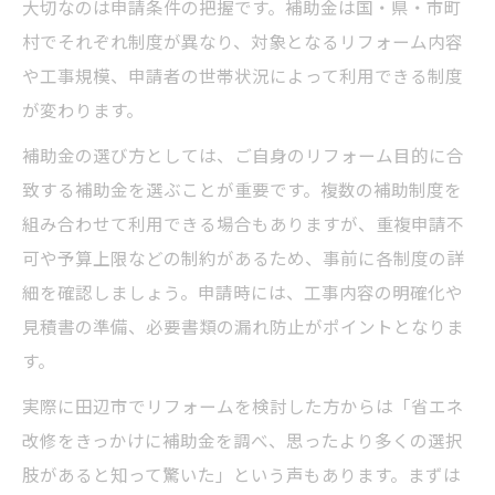
大切なのは申請条件の把握です。補助金は国・県・市町
支援制度の内容と適用対象を詳しく紹介
村でそれぞれ制度が異なり、対象となるリフォーム内容
地域独自のリフォーム助成を賢く利用するコツ
や工事規模、申請者の世帯状況によって利用できる制度
が変わります。
リフォーム助成の地域限定メリットを活用
田辺市独自の助成条件と申請方法の要点
補助金の選び方としては、ご自身のリフォーム目的に合
致する補助金を選ぶことが重要です。複数の補助制度を
リフォーム方針に合わせた助成金の選択術
組み合わせて利用できる場合もありますが、重複申請不
地域ならではの助成を見逃さないチェック
可や予算上限などの制約があるため、事前に各制度の詳
法
細を確認しましょう。申請時には、工事内容の明確化や
リフォーム助成活用で費用負担を軽減する
見積書の準備、必要書類の漏れ防止がポイントとなりま
方法
す。
リフォーム方針決定に役立つ田辺市の最新情報
実際に田辺市でリフォームを検討した方からは「省エネ
リフォーム計画に欠かせない田辺市最新情
改修をきっかけに補助金を調べ、思ったより多くの選択
報
肢があると知って驚いた」という声もあります。まずは
補助金事情と地域支援の最新動向を紹介